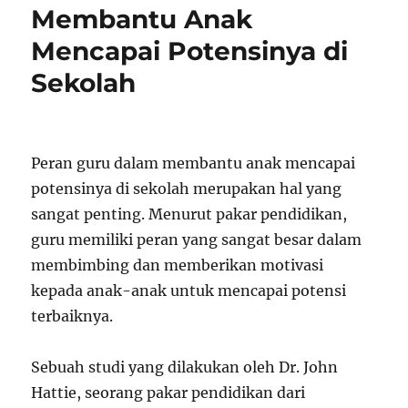
Membantu Anak
Mencapai Potensinya di
Sekolah
Peran guru dalam membantu anak mencapai
potensinya di sekolah merupakan hal yang
sangat penting. Menurut pakar pendidikan,
guru memiliki peran yang sangat besar dalam
membimbing dan memberikan motivasi
kepada anak-anak untuk mencapai potensi
terbaiknya.
Sebuah studi yang dilakukan oleh Dr. John
Hattie, seorang pakar pendidikan dari