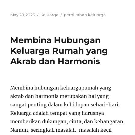
Posted
Categories
Tags
May 28, 2026
Keluarga
pernikahan keluarga
on
Membina Hubungan
Keluarga Rumah yang
Akrab dan Harmonis
Membina hubungan keluarga rumah yang
akrab dan harmonis merupakan hal yang
sangat penting dalam kehidupan sehari-hari.
Keluarga adalah tempat yang harusnya
memberikan dukungan, cinta, dan kehangatan.
Namun, seringkali masalah-masalah kecil