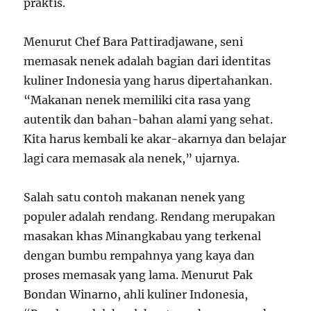
praktis.
Menurut Chef Bara Pattiradjawane, seni
memasak nenek adalah bagian dari identitas
kuliner Indonesia yang harus dipertahankan.
“Makanan nenek memiliki cita rasa yang
autentik dan bahan-bahan alami yang sehat.
Kita harus kembali ke akar-akarnya dan belajar
lagi cara memasak ala nenek,” ujarnya.
Salah satu contoh makanan nenek yang
populer adalah rendang. Rendang merupakan
masakan khas Minangkabau yang terkenal
dengan bumbu rempahnya yang kaya dan
proses memasak yang lama. Menurut Pak
Bondan Winarno, ahli kuliner Indonesia,