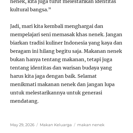
nenek, kita juga turut melestarikan identitas
kultural bangsa.”
Jadi, mari kita kembali menghargai dan
mempelajari seni memasak khas nenek. Jangan
biarkan tradisi kuliner Indonesia yang kaya dan
beragam ini hilang begitu saja. Makanan nenek
bukan hanya tentang makanan, tetapi juga
tentang identitas dan warisan budaya yang
harus kita jaga dengan baik. Selamat
menikmati makanan nenek dan jangan lupa
untuk melestarikannya untuk generasi
mendatang.
Posted
Categories
Tags
May 29, 2026
Makan Keluarga
makan nenek
on