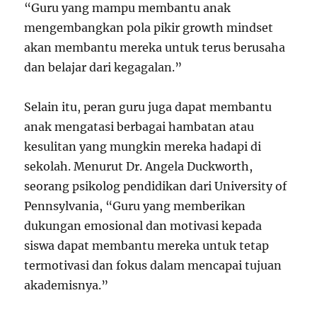
“Guru yang mampu membantu anak
mengembangkan pola pikir growth mindset
akan membantu mereka untuk terus berusaha
dan belajar dari kegagalan.”
Selain itu, peran guru juga dapat membantu
anak mengatasi berbagai hambatan atau
kesulitan yang mungkin mereka hadapi di
sekolah. Menurut Dr. Angela Duckworth,
seorang psikolog pendidikan dari University of
Pennsylvania, “Guru yang memberikan
dukungan emosional dan motivasi kepada
siswa dapat membantu mereka untuk tetap
termotivasi dan fokus dalam mencapai tujuan
akademisnya.”