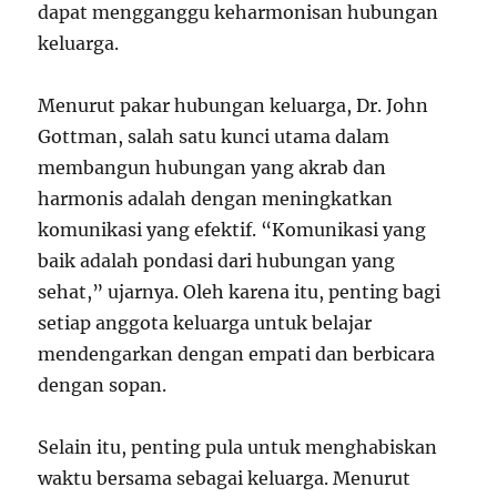
dapat mengganggu keharmonisan hubungan
keluarga.
Menurut pakar hubungan keluarga, Dr. John
Gottman, salah satu kunci utama dalam
membangun hubungan yang akrab dan
harmonis adalah dengan meningkatkan
komunikasi yang efektif. “Komunikasi yang
baik adalah pondasi dari hubungan yang
sehat,” ujarnya. Oleh karena itu, penting bagi
setiap anggota keluarga untuk belajar
mendengarkan dengan empati dan berbicara
dengan sopan.
Selain itu, penting pula untuk menghabiskan
waktu bersama sebagai keluarga. Menurut