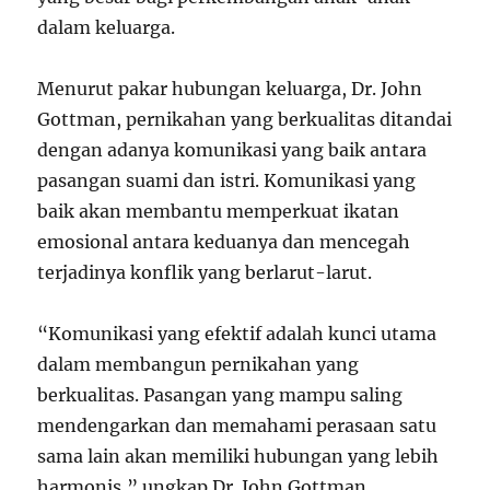
dalam keluarga.
Menurut pakar hubungan keluarga, Dr. John
Gottman, pernikahan yang berkualitas ditandai
dengan adanya komunikasi yang baik antara
pasangan suami dan istri. Komunikasi yang
baik akan membantu memperkuat ikatan
emosional antara keduanya dan mencegah
terjadinya konflik yang berlarut-larut.
“Komunikasi yang efektif adalah kunci utama
dalam membangun pernikahan yang
berkualitas. Pasangan yang mampu saling
mendengarkan dan memahami perasaan satu
sama lain akan memiliki hubungan yang lebih
harmonis,” ungkap Dr. John Gottman.