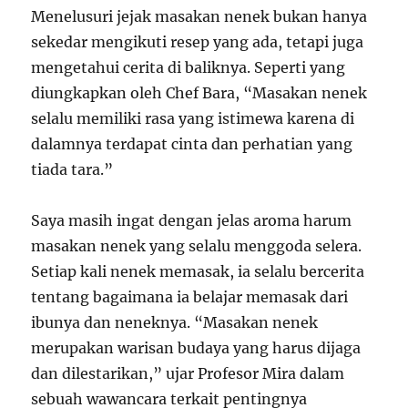
Menelusuri jejak masakan nenek bukan hanya
sekedar mengikuti resep yang ada, tetapi juga
mengetahui cerita di baliknya. Seperti yang
diungkapkan oleh Chef Bara, “Masakan nenek
selalu memiliki rasa yang istimewa karena di
dalamnya terdapat cinta dan perhatian yang
tiada tara.”
Saya masih ingat dengan jelas aroma harum
masakan nenek yang selalu menggoda selera.
Setiap kali nenek memasak, ia selalu bercerita
tentang bagaimana ia belajar memasak dari
ibunya dan neneknya. “Masakan nenek
merupakan warisan budaya yang harus dijaga
dan dilestarikan,” ujar Profesor Mira dalam
sebuah wawancara terkait pentingnya