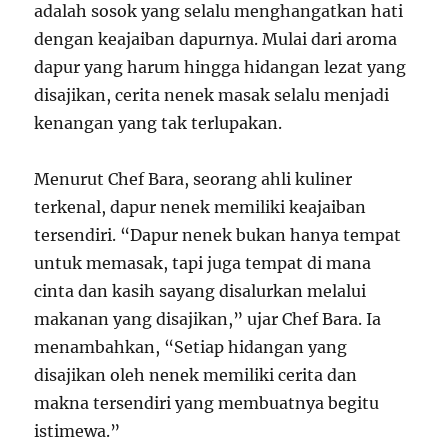
adalah sosok yang selalu menghangatkan hati
dengan keajaiban dapurnya. Mulai dari aroma
dapur yang harum hingga hidangan lezat yang
disajikan, cerita nenek masak selalu menjadi
kenangan yang tak terlupakan.
Menurut Chef Bara, seorang ahli kuliner
terkenal, dapur nenek memiliki keajaiban
tersendiri. “Dapur nenek bukan hanya tempat
untuk memasak, tapi juga tempat di mana
cinta dan kasih sayang disalurkan melalui
makanan yang disajikan,” ujar Chef Bara. Ia
menambahkan, “Setiap hidangan yang
disajikan oleh nenek memiliki cerita dan
makna tersendiri yang membuatnya begitu
istimewa.”