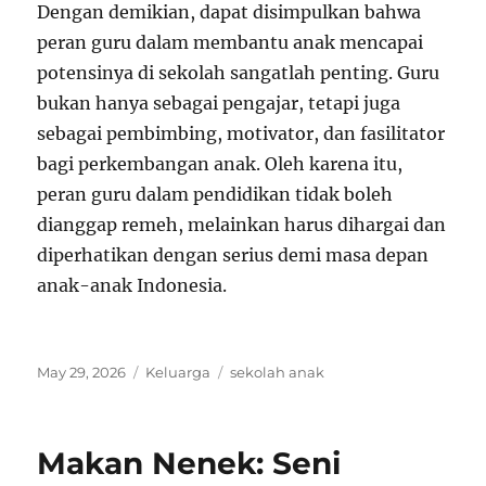
Dengan demikian, dapat disimpulkan bahwa
peran guru dalam membantu anak mencapai
potensinya di sekolah sangatlah penting. Guru
bukan hanya sebagai pengajar, tetapi juga
sebagai pembimbing, motivator, dan fasilitator
bagi perkembangan anak. Oleh karena itu,
peran guru dalam pendidikan tidak boleh
dianggap remeh, melainkan harus dihargai dan
diperhatikan dengan serius demi masa depan
anak-anak Indonesia.
Posted
Categories
Tags
May 29, 2026
Keluarga
sekolah anak
on
Makan Nenek: Seni