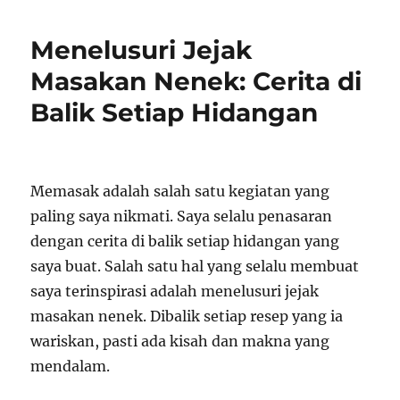
Menelusuri Jejak
Masakan Nenek: Cerita di
Balik Setiap Hidangan
Memasak adalah salah satu kegiatan yang
paling saya nikmati. Saya selalu penasaran
dengan cerita di balik setiap hidangan yang
saya buat. Salah satu hal yang selalu membuat
saya terinspirasi adalah menelusuri jejak
masakan nenek. Dibalik setiap resep yang ia
wariskan, pasti ada kisah dan makna yang
mendalam.