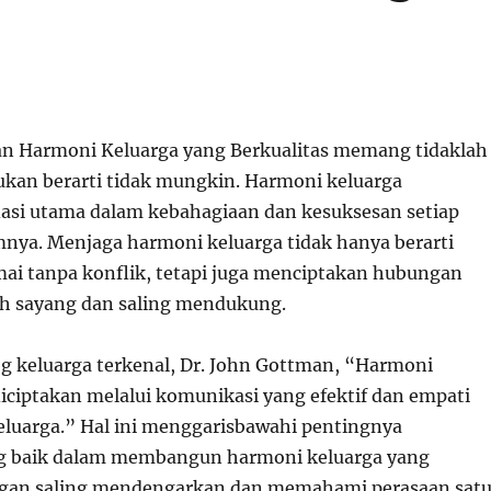
n Harmoni Keluarga yang Berkualitas memang tidaklah
ukan berarti tidak mungkin. Harmoni keluarga
si utama dalam kebahagiaan dan kesuksesan setiap
amnya. Menjaga harmoni keluarga tidak hanya berarti
ai tanpa konflik, tetapi juga menciptakan hubungan
h sayang dan saling mendukung.
g keluarga terkenal, Dr. John Gottman, “Harmoni
diciptakan melalui komunikasi yang efektif dan empati
eluarga.” Hal ini menggarisbawahi pentingnya
g baik dalam membangun harmoni keluarga yang
engan saling mendengarkan dan memahami perasaan sat