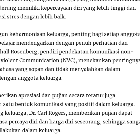
derung memiliki kepercayaan diri yang lebih tinggi dan
 stres dengan lebih baik.
n keharmonisan keluarga, penting bagi setiap anggot
belajar mendengarkan dengan penuh perhatian dan
shall Rosenberg, pendiri pendekatan komunikasi non-
onviolent Communication (NVC), menekankan pentingny
hasa yang sopan dan tidak menyalahkan dalam
engan anggota keluarga.
erikan apresiasi dan pujian secara teratur juga
 satu bentuk komunikasi yang positif dalam keluarga.
g keluarga, Dr. Carl Rogers, memberikan pujian dapat
sa percaya diri dan harga diri seseorang, sehingga sang
ilakukan dalam keluarga.