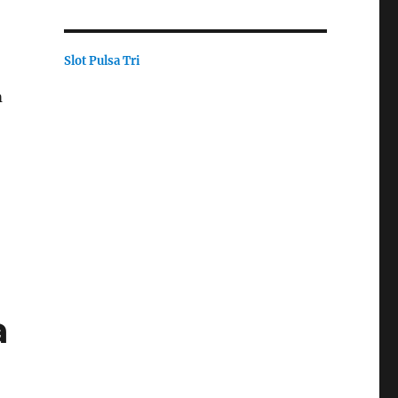
Slot Pulsa Tri
m
a