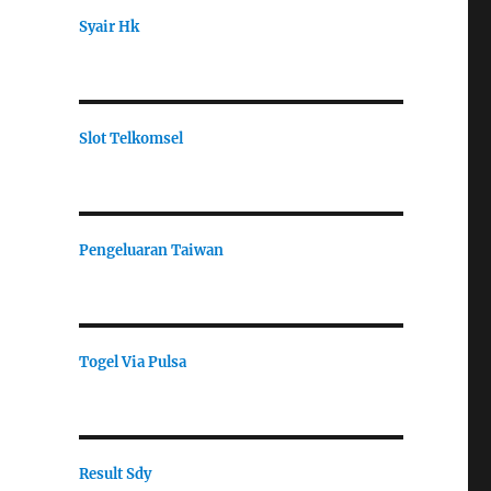
Syair Hk
Slot Telkomsel
Pengeluaran Taiwan
Togel Via Pulsa
Result Sdy