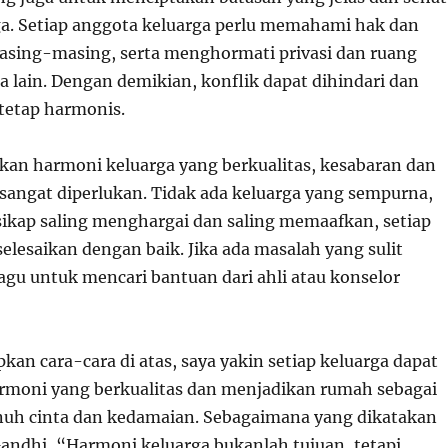
ga. Setiap anggota keluarga perlu memahami hak dan
sing-masing, serta menghormati privasi dan ruang
a lain. Dengan demikian, konflik dapat dihindari dan
tetap harmonis.
an harmoni keluarga yang berkualitas, kesabaran dan
 sangat diperlukan. Tidak ada keluarga yang sempurna,
kap saling menghargai dan saling memaafkan, setiap
selesaikan dengan baik. Jika ada masalah yang sulit
ragu untuk mencari bantuan dari ahli atau konselor
an cara-cara di atas, saya yakin setiap keluarga dapat
moni yang berkualitas dan menjadikan rumah sebagai
uh cinta dan kedamaian. Sebagaimana yang dikatakan
ndhi, “Harmoni keluarga bukanlah tujuan, tetapi