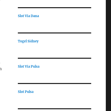
Slot Via Dana
Togel Sidney
i
Slot Via Pulsa
n
Slot Pulsa