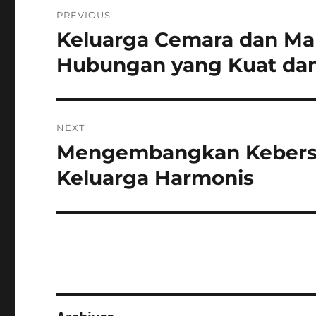
Post
PREVIOUS
navigation
Keluarga Cemara dan Mak
Previous
post:
Hubungan yang Kuat da
NEXT
Mengembangkan Kebersa
Next
post:
Keluarga Harmonis