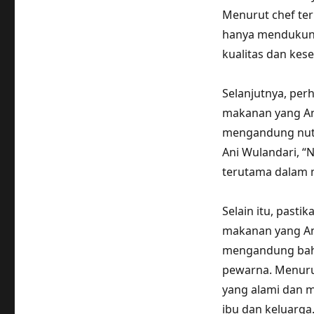
Menurut chef ter
hanya mendukung
kualitas dan kes
Selanjutnya, per
makanan yang An
mengandung nutri
Ani Wulandari, “
terutama dalam m
Selain itu, past
makanan yang An
mengandung baha
pewarna. Menurut
yang alami dan 
ibu dan keluarga.