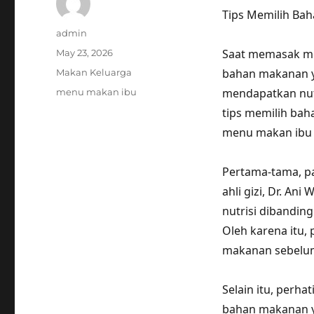
Tips Memilih Ba
Author
admin
Posted
Saat memasak me
May 23, 2026
on
Categories
bahan makanan ya
Makan Keluarga
Tags
mendapatkan nutr
menu makan ibu
tips memilih ba
menu makan ibu y
Pertama-tama, p
ahli gizi, Dr. A
nutrisi dibandi
Oleh karena itu,
makanan sebelu
Selain itu, perh
bahan makanan ya