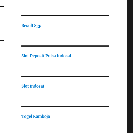
Result Sgp
Slot Deposit Pulsa Indosat
Slot Indosat
Togel Kamboja