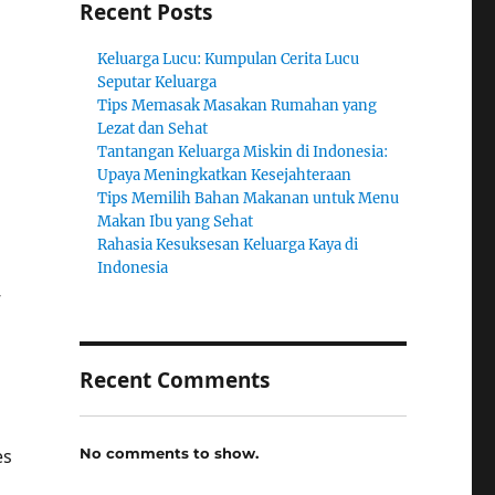
Recent Posts
Keluarga Lucu: Kumpulan Cerita Lucu
Seputar Keluarga
Tips Memasak Masakan Rumahan yang
Lezat dan Sehat
Tantangan Keluarga Miskin di Indonesia:
Upaya Meningkatkan Kesejahteraan
Tips Memilih Bahan Makanan untuk Menu
Makan Ibu yang Sehat
Rahasia Kesuksesan Keluarga Kaya di
Indonesia
”
Recent Comments
No comments to show.
es