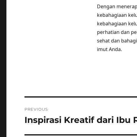
Dengan menerapka
kebahagiaan kel
kebahagiaan kelu
perhatian dan pe
sehat dan bahagi
imut Anda.
Post
PREVIOUS
navigation
Inspirasi Kreatif dari I
Previous
post: