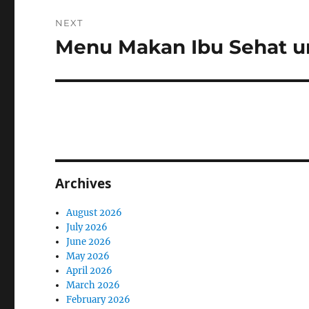
NEXT
Menu Makan Ibu Sehat u
Next
post:
Archives
August 2026
July 2026
June 2026
May 2026
April 2026
March 2026
February 2026