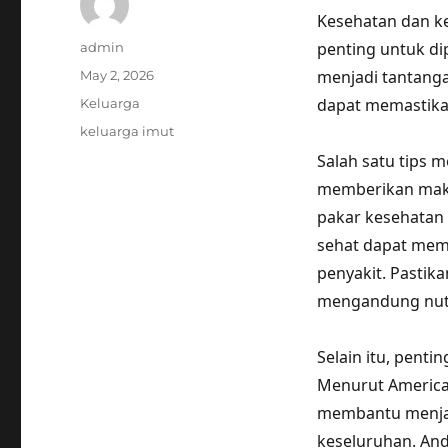
Kesehatan dan ke
Author
penting untuk di
admin
Posted
menjadi tantanga
May 2, 2026
on
Categories
dapat memastika
Keluarga
Tags
keluarga imut
Salah satu tips 
memberikan makan
pakar kesehatan 
sehat dapat mem
penyakit. Pasti
mengandung nutr
Selain itu, penti
Menurut American
membantu menjag
keseluruhan. And