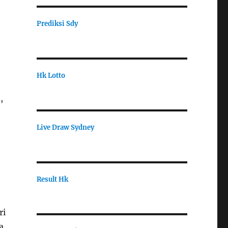
Prediksi Sdy
Hk Lotto
,
Live Draw Sydney
Result Hk
ri
a.