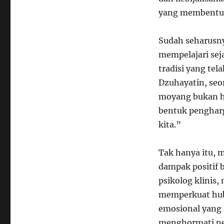
yang membentuk 
Sudah seharusn
mempelajari sej
tradisi yang tel
Dzuhayatin, seo
moyang bukan ha
bentuk pengharg
kita.”
Tak hanya itu,
dampak positif 
psikolog klini
memperkuat hub
emosional yang
menghormati ne