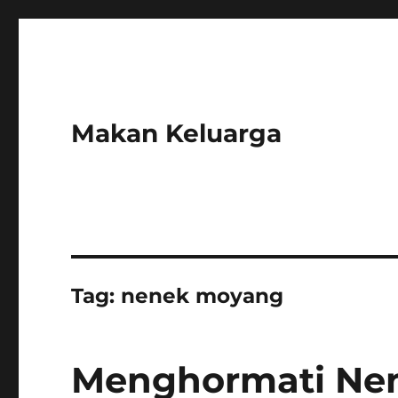
Makan Keluarga
Tag:
nenek moyang
Menghormati Nen