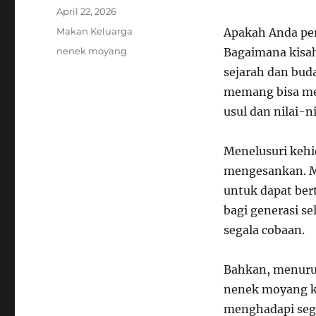
Posted
April 22, 2026
on
Categories
Makan Keluarga
Apakah Anda pe
Tags
nenek moyang
Bagaimana kisa
sejarah dan bud
memang bisa me
usul dan nilai-n
Menelusuri keh
mengesankan. Me
untuk dapat ber
bagi generasi s
segala cobaan.
Bahkan, menurut
nenek moyang ki
menghadapi sega