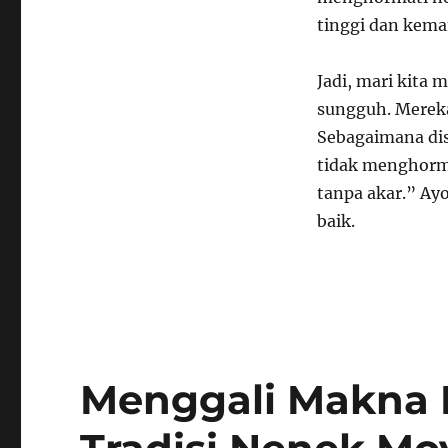
tinggi dan kema
Jadi, mari kita
sungguh. Mereka
Sebagaimana di
tidak menghorm
tanpa akar.” Ay
baik.
Menggali Makna K