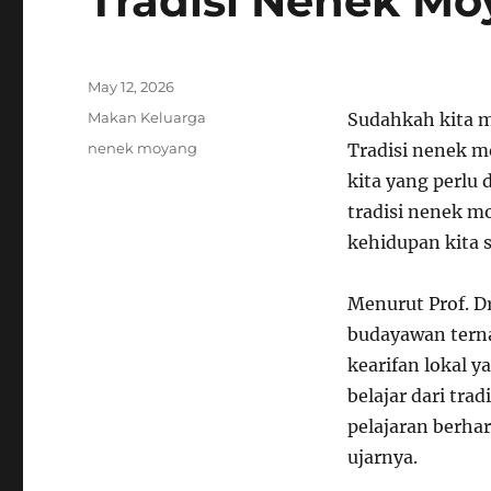
Tradisi Nenek M
Posted
May 12, 2026
on
Categories
Makan Keluarga
Sudahkah kita m
Tags
nenek moyang
Tradisi nenek m
kita yang perlu 
tradisi nenek m
kehidupan kita s
Menurut Prof. D
budayawan terna
kearifan lokal y
belajar dari tr
pelajaran berha
ujarnya.