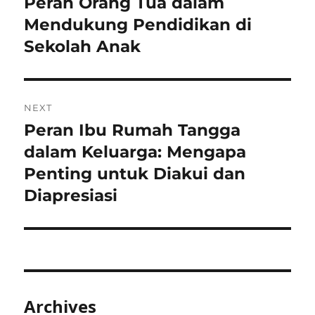
Peran Orang Tua dalam
Previous
post:
Mendukung Pendidikan di
Sekolah Anak
NEXT
Peran Ibu Rumah Tangga
Next
post:
dalam Keluarga: Mengapa
Penting untuk Diakui dan
Diapresiasi
Archives