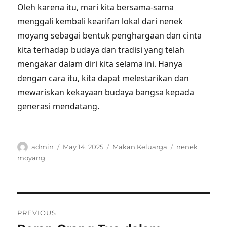
Oleh karena itu, mari kita bersama-sama
menggali kembali kearifan lokal dari nenek
moyang sebagai bentuk penghargaan dan cinta
kita terhadap budaya dan tradisi yang telah
mengakar dalam diri kita selama ini. Hanya
dengan cara itu, kita dapat melestarikan dan
mewariskan kekayaan budaya bangsa kepada
generasi mendatang.
Author
Posted
Categories
Tags
admin
May 14, 2025
Makan Keluarga
nenek
on
moyang
Post
PREVIOUS
navigation