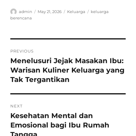
Author
Posted
Categories
Tags
admin
May 21, 2026
Keluarga
keluarga
on
berencana
Post
PREVIOUS
navigation
Menelusuri Jejak Masakan Ibu:
Previous
post:
Warisan Kuliner Keluarga yang
Tak Tergantikan
NEXT
Kesehatan Mental dan
Next
post:
Emosional bagi Ibu Rumah
Tangga