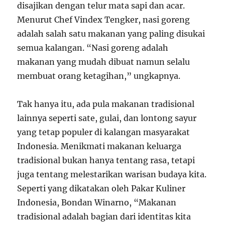
disajikan dengan telur mata sapi dan acar.
Menurut Chef Vindex Tengker, nasi goreng
adalah salah satu makanan yang paling disukai
semua kalangan. “Nasi goreng adalah
makanan yang mudah dibuat namun selalu
membuat orang ketagihan,” ungkapnya.
Tak hanya itu, ada pula makanan tradisional
lainnya seperti sate, gulai, dan lontong sayur
yang tetap populer di kalangan masyarakat
Indonesia. Menikmati makanan keluarga
tradisional bukan hanya tentang rasa, tetapi
juga tentang melestarikan warisan budaya kita.
Seperti yang dikatakan oleh Pakar Kuliner
Indonesia, Bondan Winarno, “Makanan
tradisional adalah bagian dari identitas kita