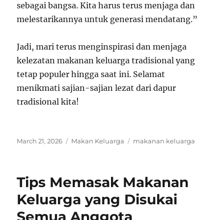
sebagai bangsa. Kita harus terus menjaga dan
melestarikannya untuk generasi mendatang.”
Jadi, mari terus menginspirasi dan menjaga
kelezatan makanan keluarga tradisional yang
tetap populer hingga saat ini. Selamat
menikmati sajian-sajian lezat dari dapur
tradisional kita!
Posted
Categories
Tags
March 21, 2026
Makan Keluarga
makanan keluarga
on
Tips Memasak Makanan
Keluarga yang Disukai
Semua Anggota