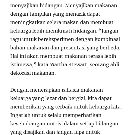
menyajikan hidangan. Menyajikan makanan
dengan tampilan yang menarik dapat
meningkatkan selera makan dan membuat
keluarga lebih menikmati hidangan. “Jangan
ragu untuk bereksperimen dengan kombinasi
bahan makanan dan presentasi yang berbeda.
Hal ini akan membuat makanan terasa lebih
istimewa,” kata Martha Stewart, seorang ahli
dekorasi makanan.
Dengan menerapkan rahasia makanan
keluarga yang lezat dan bergizi, kita dapat
memberikan yang terbaik untuk keluarga kita.
Ingatlah untuk selalu memperhatikan
keseimbangan nutrisi dalam setiap hidangan
yang disajikan dan jangan lupa untuk