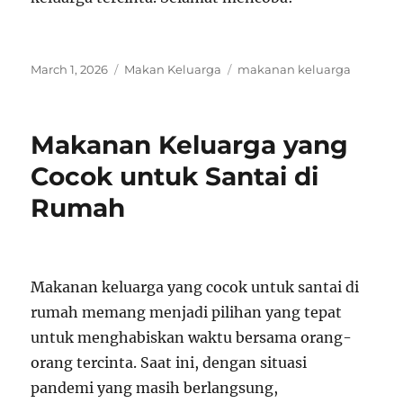
Posted
Categories
Tags
March 1, 2026
Makan Keluarga
makanan keluarga
on
Makanan Keluarga yang
Cocok untuk Santai di
Rumah
Makanan keluarga yang cocok untuk santai di
rumah memang menjadi pilihan yang tepat
untuk menghabiskan waktu bersama orang-
orang tercinta. Saat ini, dengan situasi
pandemi yang masih berlangsung,