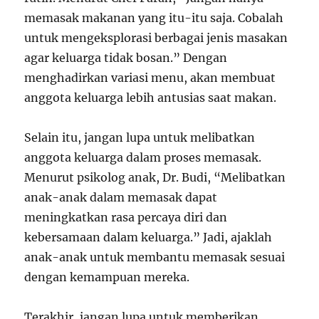
memasak makanan yang itu-itu saja. Cobalah
untuk mengeksplorasi berbagai jenis masakan
agar keluarga tidak bosan.” Dengan
menghadirkan variasi menu, akan membuat
anggota keluarga lebih antusias saat makan.
Selain itu, jangan lupa untuk melibatkan
anggota keluarga dalam proses memasak.
Menurut psikolog anak, Dr. Budi, “Melibatkan
anak-anak dalam memasak dapat
meningkatkan rasa percaya diri dan
kebersamaan dalam keluarga.” Jadi, ajaklah
anak-anak untuk membantu memasak sesuai
dengan kemampuan mereka.
Terakhir, jangan lupa untuk memberikan