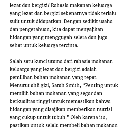
lezat dan bergizi? Rahasia makanan keluarga
yang lezat dan bergizi sebenarnya tidak terlalu
sulit untuk didapatkan. Dengan sedikit usaha
dan pengetahuan, kita dapat menyajikan
hidangan yang menggugah selera dan juga
sehat untuk keluarga tercinta.
Salah satu kunci utama dari rahasia makanan
keluarga yang lezat dan bergizi adalah
pemilihan bahan makanan yang tepat.
Menurut ahli gizi, Sarah Smith, “Penting untuk
memilih bahan makanan yang segar dan
berkualitas tinggi untuk memastikan bahwa
hidangan yang disajikan memberikan nutrisi
yang cukup untuk tubuh.” Oleh karena itu,
pastikan untuk selalu membeli bahan makanan