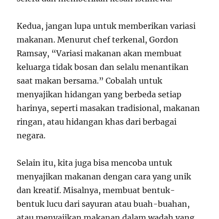
Kedua, jangan lupa untuk memberikan variasi
makanan. Menurut chef terkenal, Gordon
Ramsay, “Variasi makanan akan membuat
keluarga tidak bosan dan selalu menantikan
saat makan bersama.” Cobalah untuk
menyajikan hidangan yang berbeda setiap
harinya, seperti masakan tradisional, makanan
ringan, atau hidangan khas dari berbagai
negara.
Selain itu, kita juga bisa mencoba untuk
menyajikan makanan dengan cara yang unik
dan kreatif. Misalnya, membuat bentuk-
bentuk lucu dari sayuran atau buah-buahan,
atau menyajikan makanan dalam wadah yang