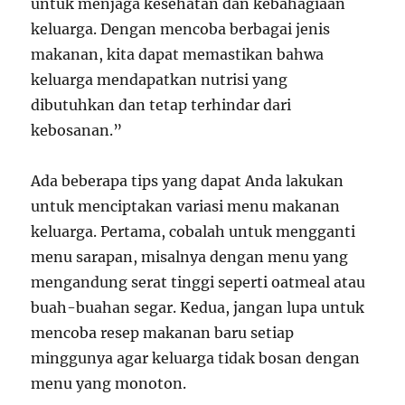
untuk menjaga kesehatan dan kebahagiaan
keluarga. Dengan mencoba berbagai jenis
makanan, kita dapat memastikan bahwa
keluarga mendapatkan nutrisi yang
dibutuhkan dan tetap terhindar dari
kebosanan.”
Ada beberapa tips yang dapat Anda lakukan
untuk menciptakan variasi menu makanan
keluarga. Pertama, cobalah untuk mengganti
menu sarapan, misalnya dengan menu yang
mengandung serat tinggi seperti oatmeal atau
buah-buahan segar. Kedua, jangan lupa untuk
mencoba resep makanan baru setiap
minggunya agar keluarga tidak bosan dengan
menu yang monoton.