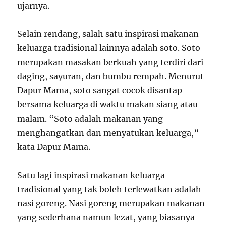
ujarnya.
Selain rendang, salah satu inspirasi makanan
keluarga tradisional lainnya adalah soto. Soto
merupakan masakan berkuah yang terdiri dari
daging, sayuran, dan bumbu rempah. Menurut
Dapur Mama, soto sangat cocok disantap
bersama keluarga di waktu makan siang atau
malam. “Soto adalah makanan yang
menghangatkan dan menyatukan keluarga,”
kata Dapur Mama.
Satu lagi inspirasi makanan keluarga
tradisional yang tak boleh terlewatkan adalah
nasi goreng. Nasi goreng merupakan makanan
yang sederhana namun lezat, yang biasanya