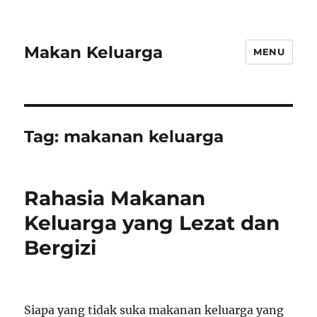
Makan Keluarga
MENU
Tag:
makanan keluarga
Rahasia Makanan
Keluarga yang Lezat dan
Bergizi
Siapa yang tidak suka makanan keluarga yang