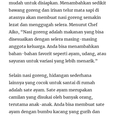
mudah untuk disiapkan. Menambahkan sedikit
bawang goreng dan irisan telur mata sapi di
atasnya akan membuat nasi goreng semakin
lezat dan menggugah selera. Menurut Chef
Aiko, “Nasi goreng adalah makanan yang bisa
disesuaikan dengan selera masing-masing
anggota keluarga. Anda bisa menambahkan
bahan-bahan favorit seperti ayam, udang, atau
sayuran untuk variasi yang lebih menarik.”
Selain nasi goreng, hidangan sederhana
lainnya yang cocok untuk santai di rumah
adalah sate ayam. Sate ayam merupakan
camilan yang disukai oleh banyak orang,
terutama anak-anak. Anda bisa membuat sate
ayam dengan bumbu kacang yang gurih dan