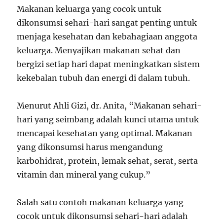
Makanan keluarga yang cocok untuk
dikonsumsi sehari-hari sangat penting untuk
menjaga kesehatan dan kebahagiaan anggota
keluarga. Menyajikan makanan sehat dan
bergizi setiap hari dapat meningkatkan sistem
kekebalan tubuh dan energi di dalam tubuh.
Menurut Ahli Gizi, dr. Anita, “Makanan sehari-
hari yang seimbang adalah kunci utama untuk
mencapai kesehatan yang optimal. Makanan
yang dikonsumsi harus mengandung
karbohidrat, protein, lemak sehat, serat, serta
vitamin dan mineral yang cukup.”
Salah satu contoh makanan keluarga yang
cocok untuk dikonsumsi sehari-hari adalah