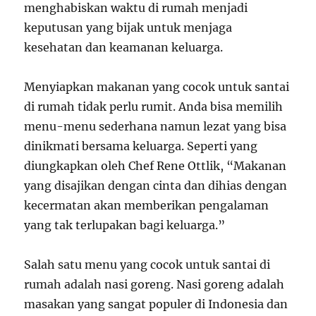
menghabiskan waktu di rumah menjadi
keputusan yang bijak untuk menjaga
kesehatan dan keamanan keluarga.
Menyiapkan makanan yang cocok untuk santai
di rumah tidak perlu rumit. Anda bisa memilih
menu-menu sederhana namun lezat yang bisa
dinikmati bersama keluarga. Seperti yang
diungkapkan oleh Chef Rene Ottlik, “Makanan
yang disajikan dengan cinta dan dihias dengan
kecermatan akan memberikan pengalaman
yang tak terlupakan bagi keluarga.”
Salah satu menu yang cocok untuk santai di
rumah adalah nasi goreng. Nasi goreng adalah
masakan yang sangat populer di Indonesia dan