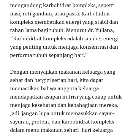
mengandung karbohidrat kompleks, seperti
nasi, roti gandum, atau pasta. Karbohidrat
kompleks memberikan energi yang stabil dan
tahan lama bagi tubuh. Menurut dr. Yuliana,
“Karbohidrat kompleks adalah sumber energi
yang penting untuk menjaga konsentrasi dan
performa tubuh sepanjang hari.”
Dengan menyajikan makanan keluarga yang
sehat dan bergizi setiap hari, kita dapat
memastikan bahwa anggota keluarga
mendapatkan asupan nutrisi yang cukup untuk
menjaga kesehatan dan kebahagiaan mereka.
Jadi, jangan lupa untuk memasukkan sayur-
sayuran, protein, dan karbohidrat kompleks
dalam menu makanan sehari-hari keluarga