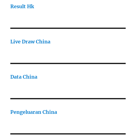
Result Hk
Live Draw China
Data China
Pengeluaran China