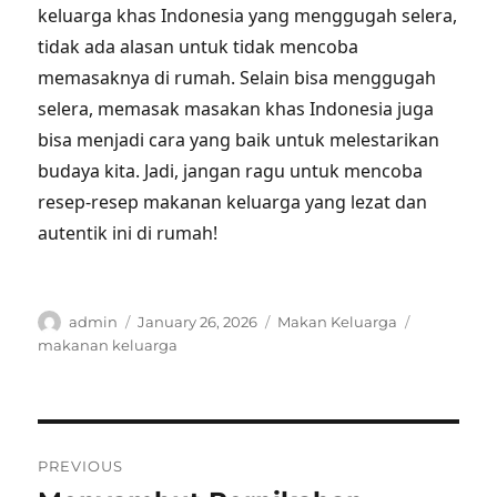
keluarga khas Indonesia yang menggugah selera,
tidak ada alasan untuk tidak mencoba
memasaknya di rumah. Selain bisa menggugah
selera, memasak masakan khas Indonesia juga
bisa menjadi cara yang baik untuk melestarikan
budaya kita. Jadi, jangan ragu untuk mencoba
resep-resep makanan keluarga yang lezat dan
autentik ini di rumah!
Author
Posted
Categories
Tags
admin
January 26, 2026
Makan Keluarga
on
makanan keluarga
Post
PREVIOUS
navigation