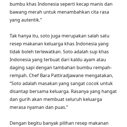
bumbu khas Indonesia seperti kecap manis dan
bawang merah untuk menambahkan cita rasa
yang autentik.”
Tak hanya itu, soto juga merupakan salah satu
resep makanan keluarga khas Indonesia yang
tidak boleh terlewatkan. Soto adalah sup khas
Indonesia yang terbuat dari kaldu ayam atau
daging sapi dengan tambahan bumbu rempah-
rempah. Chef Bara Pattiradjawane mengatakan,
“Soto adalah masakan yang sangat cocok untuk
disantap bersama keluarga. Rasanya yang hangat
dan gurih akan membuat seluruh keluarga
merasa nyaman dan puas.”
Dengan begitu banyak pilihan resep makanan