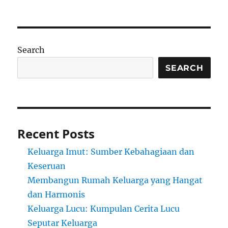
Search
SEARCH
Recent Posts
Keluarga Imut: Sumber Kebahagiaan dan
Keseruan
Membangun Rumah Keluarga yang Hangat
dan Harmonis
Keluarga Lucu: Kumpulan Cerita Lucu
Seputar Keluarga