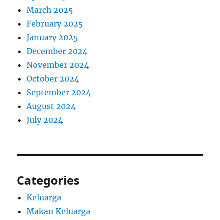
March 2025
February 2025
January 2025
December 2024
November 2024
October 2024
September 2024
August 2024
July 2024
Categories
Keluarga
Makan Keluarga