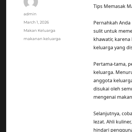
Tips Memasak Ma
Author
admin
Posted
Pernahkah Anda 
March 1, 2026
on
Categories
sulit untuk mem
Makan Keluarga
Tags
khawatir, karena
makanan keluarga
keluarga yang di
Pertama-tama, p
keluarga. Menurut
anggota keluar
disukai oleh sem
mengenai makana
Selanjutnya, co
lezat. Ahli kuli
hindari penggun