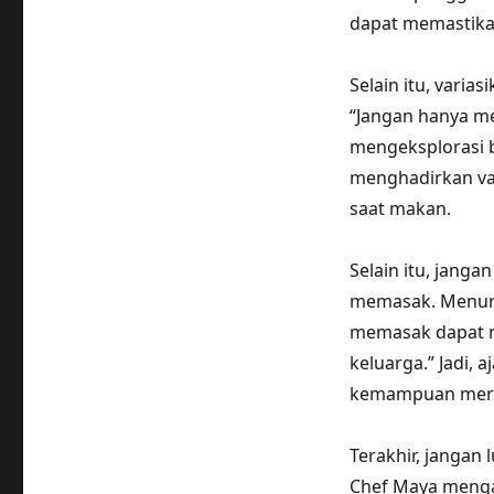
dapat memastikan
Selain itu, vari
“Jangan hanya me
mengeksplorasi b
menghadirkan va
saat makan.
Selain itu, jang
memasak. Menurut
memasak dapat m
keluarga.” Jadi
kemampuan mer
Terakhir, janga
Chef Maya mengat