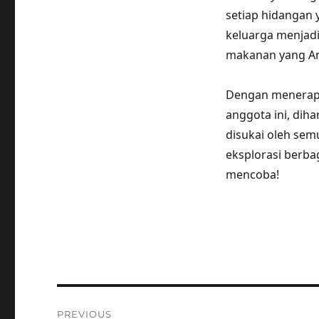
setiap hidangan 
keluarga menjadi
makanan yang And
Dengan menerapk
anggota ini, dih
disukai oleh sem
eksplorasi berba
mencoba!
Post
PREVIOUS