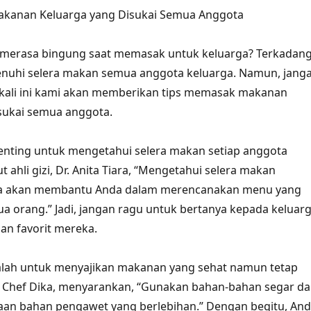
kanan Keluarga yang Disukai Semua Anggota
merasa bingung saat memasak untuk keluarga? Terkadan
enuhi selera makan semua anggota keluarga. Namun, jang
 kali ini kami akan memberikan tips memasak makanan
sukai semua anggota.
enting untuk mengetahui selera makan setiap anggota
 ahli gizi, Dr. Anita Tiara, “Mengetahui selera makan
ga akan membantu Anda dalam merencanakan menu yang
ua orang.” Jadi, jangan ragu untuk bertanya kepada keluar
n favorit mereka.
balah untuk menyajikan makanan yang sehat namun tetap
ner, Chef Dika, menyarankan, “Gunakan bahan-bahan segar d
aan bahan pengawet yang berlebihan.” Dengan begitu, An