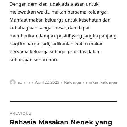
Dengan demikian, tidak ada alasan untuk
melewatkan waktu makan bersama keluarga.
Manfaat makan keluarga untuk kesehatan dan
kebahagiaan sangat besar, dan dapat
memberikan dampak positif yang jangka panjang
bagi keluarga. Jadi, jadikanlah waktu makan
bersama keluarga sebagai prioritas dalam
kehidupan sehari-hari.
Author
Posted
Categories
Tags
admin
April 22, 2025
Keluarga
makan keluarga
on
Post
PREVIOUS
navigation
Rahasia Masakan Nenek yang
Previous