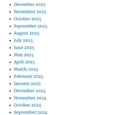
December 2025
November 2025
October 2025
September 2025
August 2025
July 2025
June 2025
May 2025
April 2025
March 2025
February 2025
January 2025
December 2024
November 2024
October 2024
September 2024