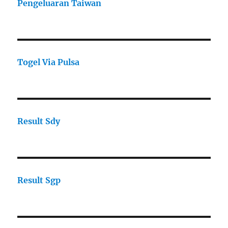
Pengeluaran Taiwan
Togel Via Pulsa
Result Sdy
Result Sgp