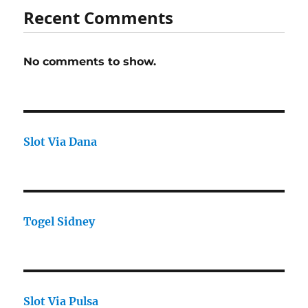
Recent Comments
No comments to show.
Slot Via Dana
Togel Sidney
Slot Via Pulsa