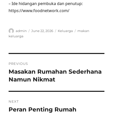
– Ide hidangan pembuka dan penutup:
https://www.foodnetwork.com/
Author
Posted
Categories
Tags
admin
June 22, 2026
Keluarga
makan
on
keluarga
Post
PREVIOUS
navigation
Masakan Rumahan Sederhana
Previous
post:
Namun Nikmat
NEXT
Peran Penting Rumah
Next