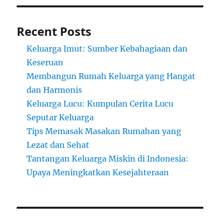
Recent Posts
Keluarga Imut: Sumber Kebahagiaan dan
Keseruan
Membangun Rumah Keluarga yang Hangat
dan Harmonis
Keluarga Lucu: Kumpulan Cerita Lucu
Seputar Keluarga
Tips Memasak Masakan Rumahan yang
Lezat dan Sehat
Tantangan Keluarga Miskin di Indonesia:
Upaya Meningkatkan Kesejahteraan