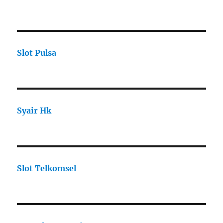
Slot Pulsa
Syair Hk
Slot Telkomsel