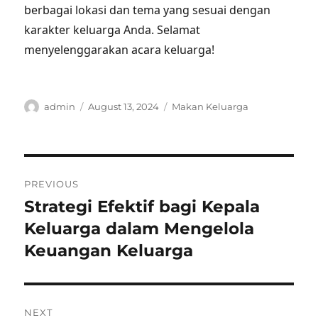
berbagai lokasi dan tema yang sesuai dengan
karakter keluarga Anda. Selamat
menyelenggarakan acara keluarga!
Author
Posted
Categories
admin
August 13, 2024
Makan Keluarga
on
Post
PREVIOUS
navigation
Strategi Efektif bagi Kepala
Previous
post:
Keluarga dalam Mengelola
Keuangan Keluarga
NEXT