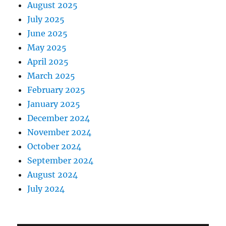
August 2025
July 2025
June 2025
May 2025
April 2025
March 2025
February 2025
January 2025
December 2024
November 2024
October 2024
September 2024
August 2024
July 2024