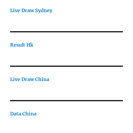
Live Draw Sydney
Result Hk
Live Draw China
Data China