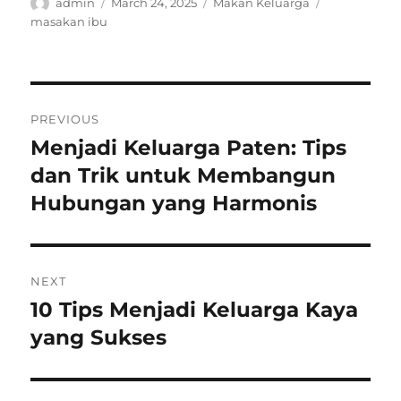
Author
Posted
Categories
Tags
admin
March 24, 2025
Makan Keluarga
on
masakan ibu
Post
PREVIOUS
navigation
Menjadi Keluarga Paten: Tips
Previous
post:
dan Trik untuk Membangun
Hubungan yang Harmonis
NEXT
10 Tips Menjadi Keluarga Kaya
Next
post:
yang Sukses