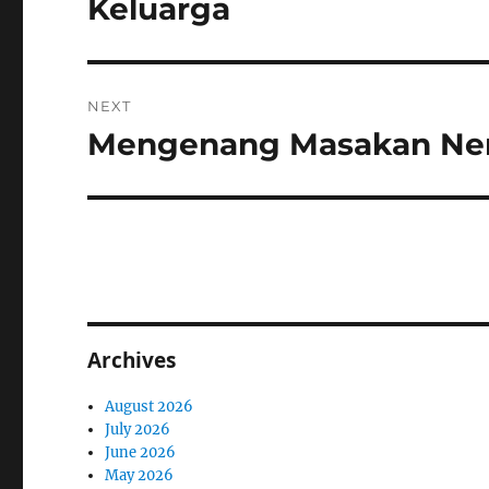
Keluarga
NEXT
Mengenang Masakan Nen
Next
post:
Archives
August 2026
July 2026
June 2026
May 2026