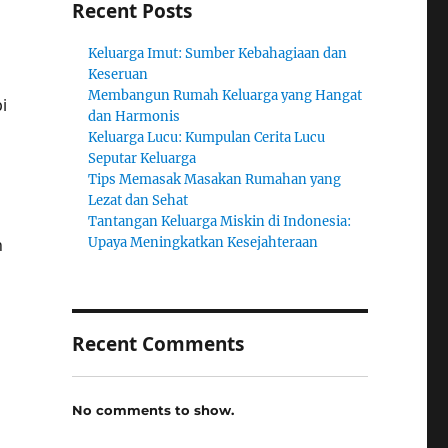
Recent Posts
Keluarga Imut: Sumber Kebahagiaan dan
Keseruan
Membangun Rumah Keluarga yang Hangat
i
dan Harmonis
Keluarga Lucu: Kumpulan Cerita Lucu
Seputar Keluarga
Tips Memasak Masakan Rumahan yang
Lezat dan Sehat
Tantangan Keluarga Miskin di Indonesia:
n
Upaya Meningkatkan Kesejahteraan
Recent Comments
No comments to show.