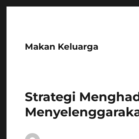
Makan Keluarga
Strategi Menghad
Menyelenggaraka