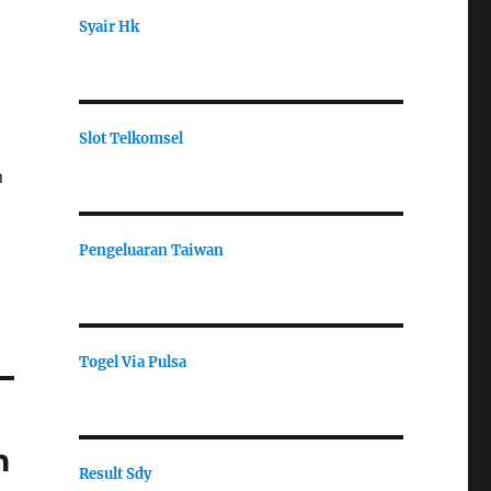
Syair Hk
Slot Telkomsel
n
Pengeluaran Taiwan
Togel Via Pulsa
n
Result Sdy