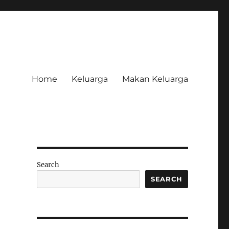
Home
Keluarga
Makan Keluarga
Search
SEARCH