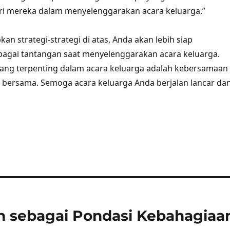
ri mereka dalam menyelenggarakan acara keluarga.”
n strategi-strategi di atas, Anda akan lebih siap
agai tantangan saat menyelenggarakan acara keluarga.
yang terpenting dalam acara keluarga adalah kebersamaan
 bersama. Semoga acara keluarga Anda berjalan lancar da
 sebagai Pondasi Kebahagiaa