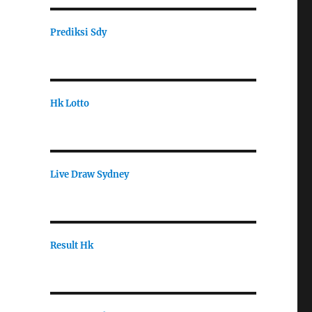
Prediksi Sdy
Hk Lotto
Live Draw Sydney
Result Hk