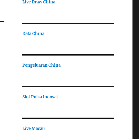
Live Draw China
Data China
Pengeluaran China
Slot Pulsa Indosat
Live Macau