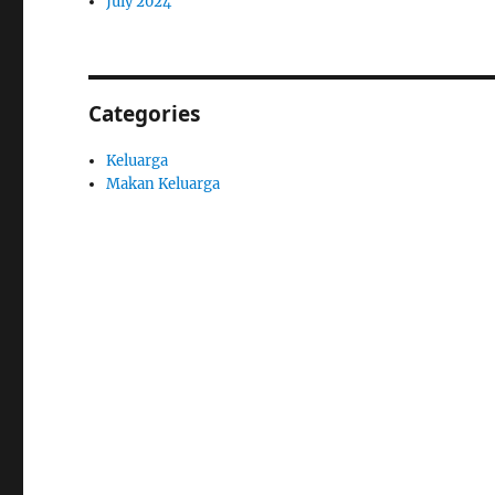
July 2024
Categories
Keluarga
Makan Keluarga