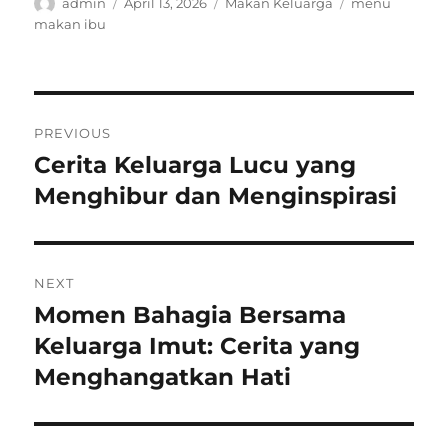
Author
Posted
Categories
Tags
admin
April 13, 2026
Makan Keluarga
menu
on
makan ibu
Post
PREVIOUS
navigation
Cerita Keluarga Lucu yang
Previous
post:
Menghibur dan Menginspirasi
NEXT
Momen Bahagia Bersama
Next
post:
Keluarga Imut: Cerita yang
Menghangatkan Hati