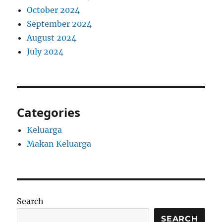
October 2024
September 2024
August 2024
July 2024
Categories
Keluarga
Makan Keluarga
Search
SEARCH