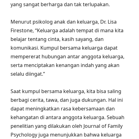
yang sangat berharga dan tak terlupakan.
Menurut psikolog anak dan keluarga, Dr. Lisa
Firestone, “Keluarga adalah tempat di mana kita
belajar tentang cinta, kasih sayang, dan
komunikasi. Kumpul bersama keluarga dapat
mempererat hubungan antar anggota keluarga,
serta menciptakan kenangan indah yang akan
selalu diingat.”
Saat kumpul bersama keluarga, kita bisa saling
berbagi cerita, tawa, dan juga dukungan. Hal ini
dapat meningkatkan rasa kebersamaan dan
kehangatan di antara anggota keluarga. Sebuah
penelitian yang dilakukan oleh Journal of Family
Psychology juga menunjukkan bahwa keluarga