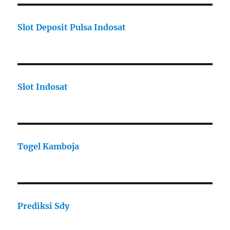
Slot Deposit Pulsa Indosat
Slot Indosat
Togel Kamboja
Prediksi Sdy