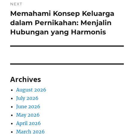
NEXT
Memahami Konsep Keluarga
Next
post:
dalam Pernikahan: Menjalin
Hubungan yang Harmonis
Archives
August 2026
July 2026
June 2026
May 2026
April 2026
March 2026