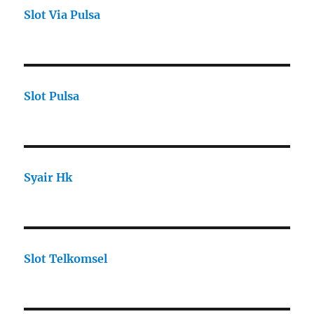
Slot Via Pulsa
Slot Pulsa
Syair Hk
Slot Telkomsel