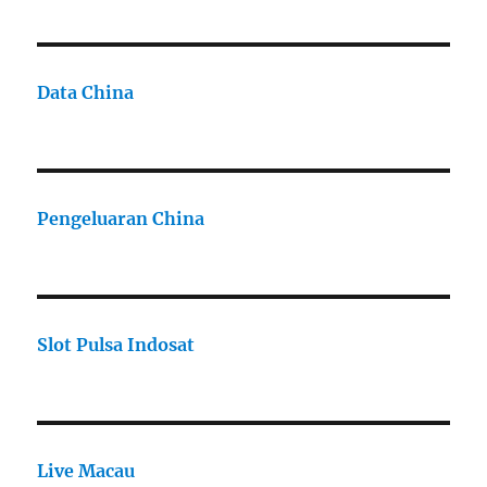
Data China
Pengeluaran China
Slot Pulsa Indosat
Live Macau