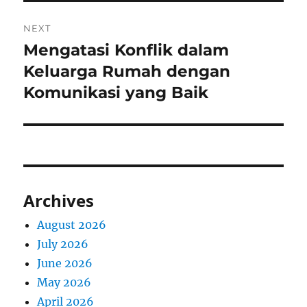
NEXT
Mengatasi Konflik dalam
Next
post:
Keluarga Rumah dengan
Komunikasi yang Baik
Archives
August 2026
July 2026
June 2026
May 2026
April 2026