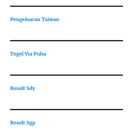
Pengeluaran Taiwan
Togel Via Pulsa
Result Sdy
Result Sgp