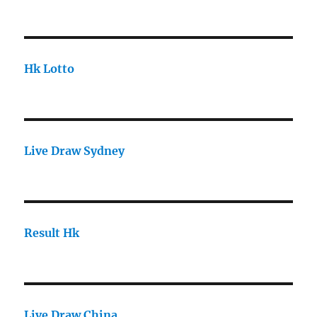
Hk Lotto
Live Draw Sydney
Result Hk
Live Draw China