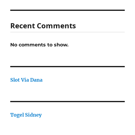
Recent Comments
No comments to show.
Slot Via Dana
Togel Sidney