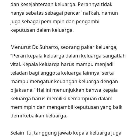
dan kesejahteraan keluarga. Perannya tidak
hanya sebatas sebagai pencari nafkah, namun
juga sebagai pemimpin dan pengambil
keputusan dalam keluarga.
Menurut Dr. Suharto, seorang pakar keluarga,
“Peran kepala keluarga dalam keluarga sangatlah
vital. Kepala keluarga harus mampu menjadi
teladan bagi anggota keluarga lainnya, serta
mampu mengatur keuangan keluarga dengan
bijaksana.” Hal ini menunjukkan bahwa kepala
keluarga harus memiliki kemampuan dalam
memimpin dan mengambil keputusan yang baik
demi kebaikan keluarga.
Selain itu, tanggung jawab kepala keluarga juga