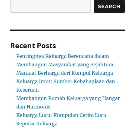
SEARCH
Recent Posts
Pentingnya Keluarga Berencana dalam
Membangun Masyarakat yang Sejahtera
Manfaat Berharga dari Kumpul Keluarga
Keluarga Imut: Sumber Kebahagiaan dan
Keseruan
Membangun Rumah Keluarga yang Hangat
dan Harmonis
Keluarga Lucu: Kumpulan Cerita Lucu
Seputar Keluarga