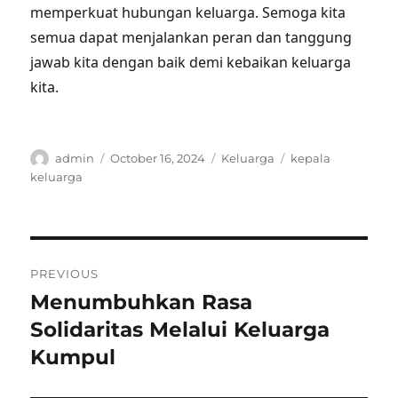
memperkuat hubungan keluarga. Semoga kita
semua dapat menjalankan peran dan tanggung
jawab kita dengan baik demi kebaikan keluarga
kita.
Author
Posted
Categories
Tags
admin
October 16, 2024
Keluarga
kepala
on
keluarga
Post
PREVIOUS
navigation
Menumbuhkan Rasa
Previous
post:
Solidaritas Melalui Keluarga
Kumpul