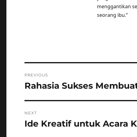
menggantikan se
seorang ibu.”
Post
PREVIOUS
navigation
Rahasia Sukses Membuat
Previous
post:
NEXT
Ide Kreatif untuk Acara
Next
post: