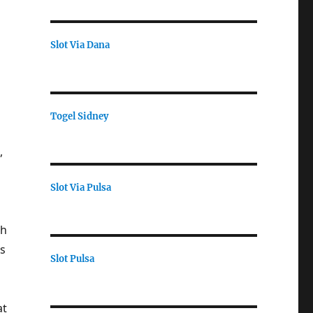
Slot Via Dana
Togel Sidney
,
Slot Via Pulsa
ah
us
Slot Pulsa
at