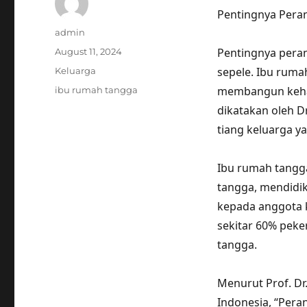
Pentingnya Pera
Author
admin
Posted
Pentingnya peran
August 11, 2024
on
Categories
sepele. Ibu ruma
Keluarga
Tags
membangun kehar
ibu rumah tangga
dikatakan oleh Dr
tiang keluarga ya
Ibu rumah tangg
tangga, mendidi
kepada anggota k
sekitar 60% peke
tangga.
Menurut Prof. Dr
Indonesia, “Per