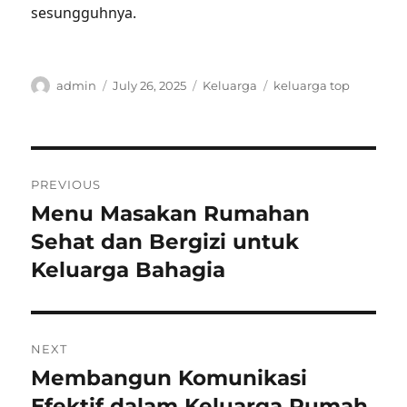
sesungguhnya.
Author
Posted
Categories
Tags
admin
July 26, 2025
Keluarga
keluarga top
on
Post
PREVIOUS
navigation
Menu Masakan Rumahan
Previous
post:
Sehat dan Bergizi untuk
Keluarga Bahagia
NEXT
Membangun Komunikasi
Next
post:
Efektif dalam Keluarga Rumah