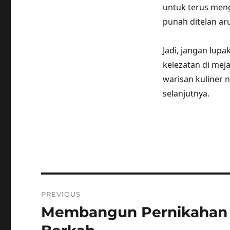
untuk terus meng
punah ditelan ar
Jadi, jangan lup
kelezatan di mej
warisan kuliner 
selanjutnya.
Post
PREVIOUS
navigation
Membangun Pernikahan K
Previous
post: