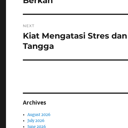
Berkah
NEXT
Kiat Mengatasi Stres da
Next
post:
Tangga
Archives
August 2026
July 2026
June 2026