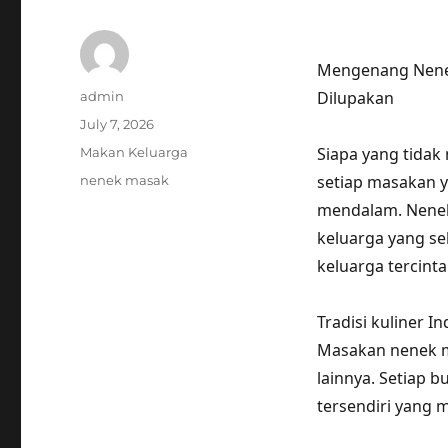
Mengenang Nenek 
Author
Dilupakan
admin
Posted
July 7, 2026
on
Categories
Siapa yang tidak
Makan Keluarga
Tags
setiap masakan y
nenek masak
mendalam. Nenek
keluarga yang se
keluarga tercinta
Tradisi kuliner 
Masakan nenek me
lainnya. Setiap
tersendiri yang