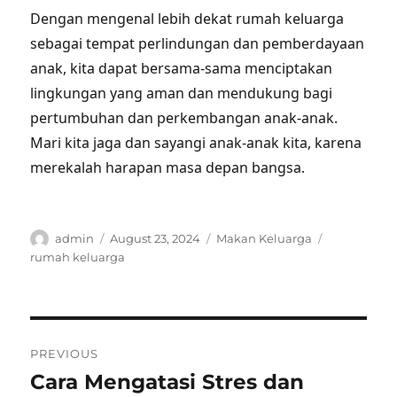
Dengan mengenal lebih dekat rumah keluarga
sebagai tempat perlindungan dan pemberdayaan
anak, kita dapat bersama-sama menciptakan
lingkungan yang aman dan mendukung bagi
pertumbuhan dan perkembangan anak-anak.
Mari kita jaga dan sayangi anak-anak kita, karena
merekalah harapan masa depan bangsa.
Author
Posted
Categories
Tags
admin
August 23, 2024
Makan Keluarga
on
rumah keluarga
Post
PREVIOUS
navigation
Cara Mengatasi Stres dan
Previous