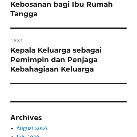
post:
Kebosanan bagi Ibu Rumah
Tangga
NEXT
Kepala Keluarga sebagai
Next
post:
Pemimpin dan Penjaga
Kebahagiaan Keluarga
Archives
August 2026
July 2026