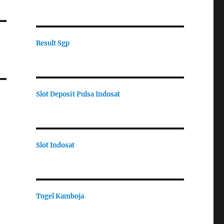
Result Sgp
Slot Deposit Pulsa Indosat
Slot Indosat
Togel Kamboja