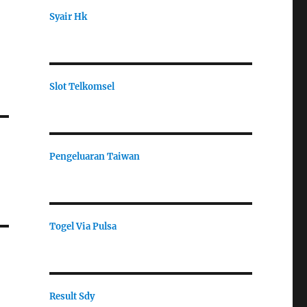
Syair Hk
Slot Telkomsel
Pengeluaran Taiwan
Togel Via Pulsa
Result Sdy