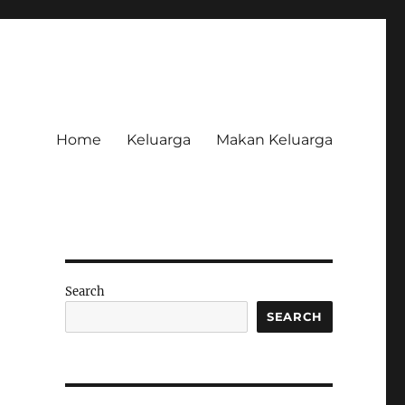
Home
Keluarga
Makan Keluarga
Search
SEARCH