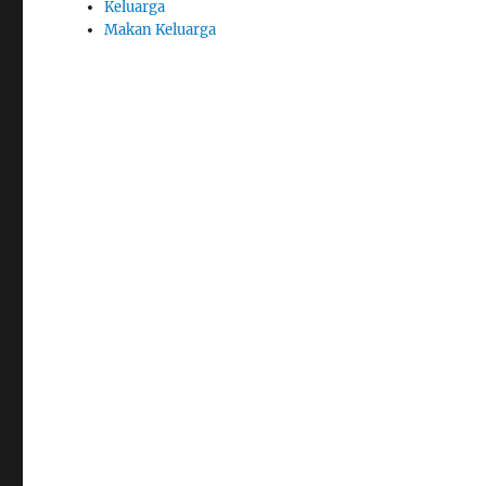
Keluarga
Makan Keluarga