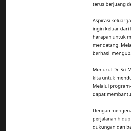
terus berjuang d
Aspirasi keluarg
ingin keluar dar
harapan untuk me
mendatang. Melal
berhasil mengub
Menurut Dr. Sri 
kita untuk mendu
Melalui program
dapat membantu 
Dengan mengenal 
perjalanan hidu
dukungan dan ba