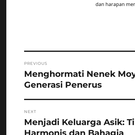
dan harapan mer
Post
PREVIOUS
navigation
Menghormati Nenek Moya
Previous
post:
Generasi Penerus
NEXT
Menjadi Keluarga Asik: T
Next
post:
Harmonis dan Bahagia