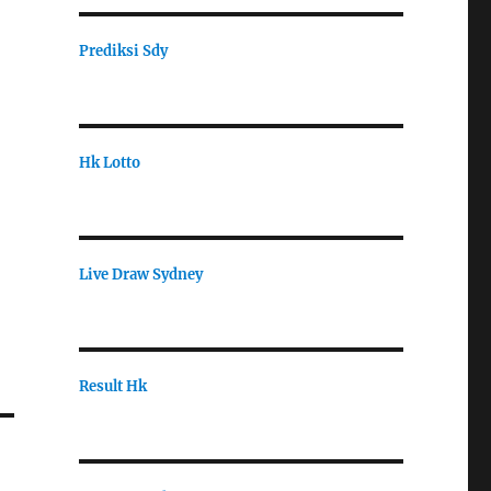
Prediksi Sdy
Hk Lotto
Live Draw Sydney
Result Hk