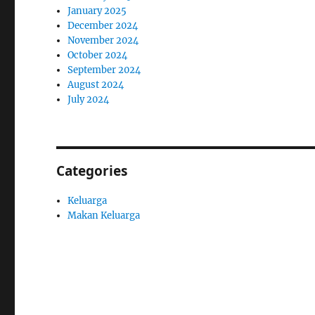
January 2025
December 2024
November 2024
October 2024
September 2024
August 2024
July 2024
Categories
Keluarga
Makan Keluarga