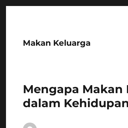
Makan Keluarga
Mengapa Makan K
dalam Kehidupan 