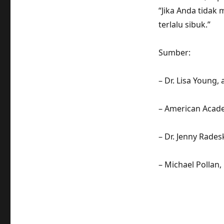
“Jika Anda tidak
terlalu sibuk.”
Sumber:
– Dr. Lisa Young, 
– American Acade
– Dr. Jenny Rades
– Michael Pollan,