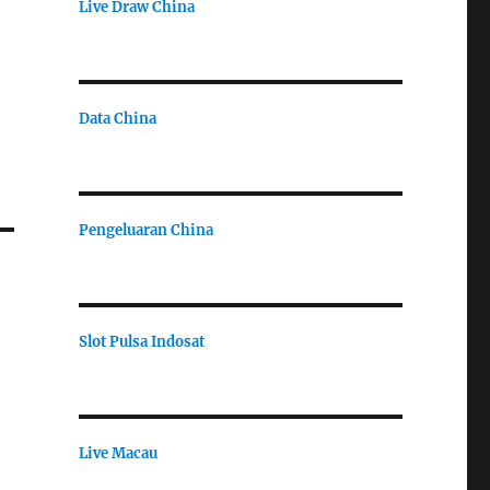
Live Draw China
Data China
Pengeluaran China
Slot Pulsa Indosat
Live Macau