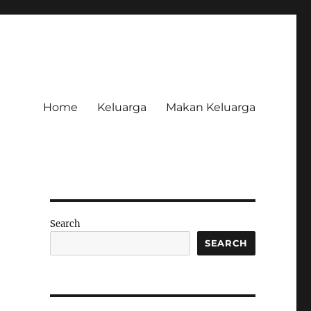
Home
Keluarga
Makan Keluarga
Search
SEARCH