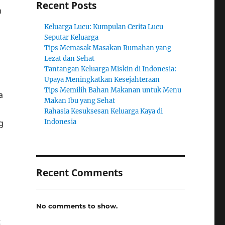
Recent Posts
n
Keluarga Lucu: Kumpulan Cerita Lucu
a
Seputar Keluarga
Tips Memasak Masakan Rumahan yang
Lezat dan Sehat
Tantangan Keluarga Miskin di Indonesia:
Upaya Meningkatkan Kesejahteraan
Tips Memilih Bahan Makanan untuk Menu
a
Makan Ibu yang Sehat
Rahasia Kesuksesan Keluarga Kaya di
g
Indonesia
Recent Comments
No comments to show.
t