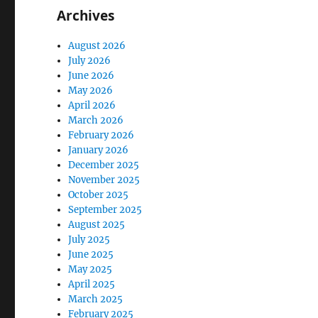
Archives
August 2026
July 2026
June 2026
May 2026
April 2026
March 2026
February 2026
January 2026
December 2025
November 2025
October 2025
September 2025
August 2025
July 2025
June 2025
May 2025
April 2025
March 2025
February 2025