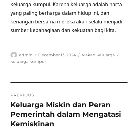
keluarga kumpul. Karena keluarga adalah harta
yang paling berharga dalam hidup ini, dan
kenangan bersama mereka akan selalu menjadi
sumber kebahagiaan dan kekuatan bagi kita.
Author
Posted
Categories
Tags
admin
December 13, 2024
Makan Keluarga
on
keluarga kumpul
Post
PREVIOUS
navigation
Keluarga Miskin dan Peran
Previous
post:
Pemerintah dalam Mengatasi
Kemiskinan