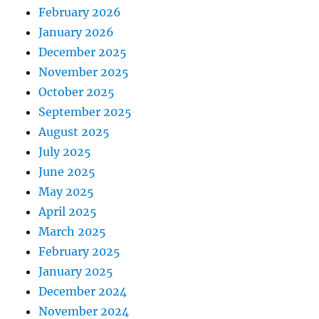
February 2026
January 2026
December 2025
November 2025
October 2025
September 2025
August 2025
July 2025
June 2025
May 2025
April 2025
March 2025
February 2025
January 2025
December 2024
November 2024