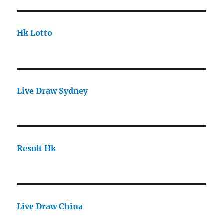
Hk Lotto
Live Draw Sydney
Result Hk
Live Draw China