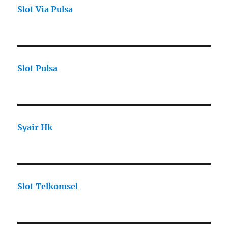
Slot Via Pulsa
Slot Pulsa
Syair Hk
Slot Telkomsel