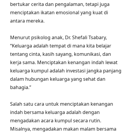
bertukar cerita dan pengalaman, tetapi juga
menciptakan ikatan emosional yang kuat di
antara mereka.
Menurut psikolog anak, Dr. Shefali Tsabary,
“Keluarga adalah tempat di mana kita belajar
tentang cinta, kasih sayang, komunikasi, dan
kerja sama. Menciptakan kenangan indah lewat
keluarga kumpul adalah investasi jangka panjang
dalam hubungan keluarga yang sehat dan
bahagia.”
Salah satu cara untuk menciptakan kenangan
indah bersama keluarga adalah dengan
mengadakan acara kumpul secara rutin.
Misalnya, mengadakan makan malam bersama