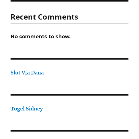
Recent Comments
No comments to show.
Slot Via Dana
Togel Sidney