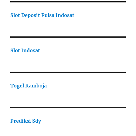
Slot Deposit Pulsa Indosat
Slot Indosat
Togel Kamboja
Prediksi Sdy