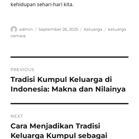
kehidupan sehari-hari kita.
Author
Posted
Categories
Tags
admin
September 26, 2025
Keluarga
keluarga
on
cemara
Post
PREVIOUS
navigation
Tradisi Kumpul Keluarga di
Previous
post:
Indonesia: Makna dan Nilainya
NEXT
Cara Menjadikan Tradisi
Next
post:
Keluarga Kumpul sebagai