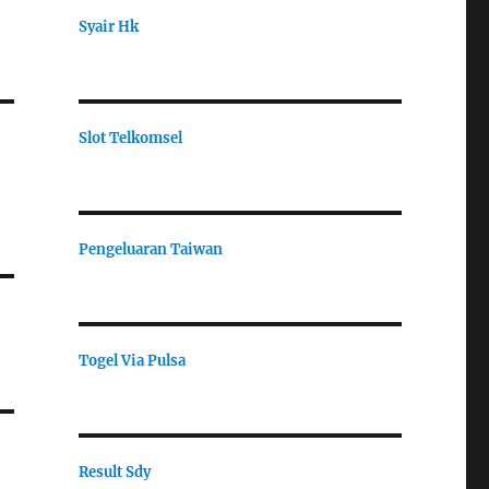
Syair Hk
Slot Telkomsel
Pengeluaran Taiwan
Togel Via Pulsa
Result Sdy