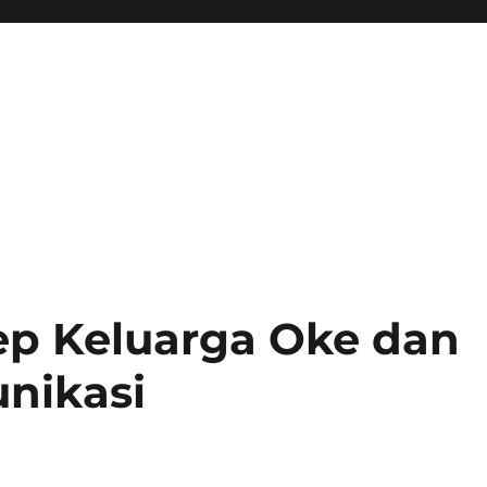
p Keluarga Oke dan
nikasi