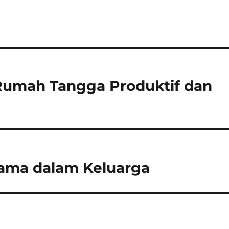
u Rumah Tangga Produktif dan
Utama dalam Keluarga