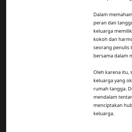
Dalam memahami 
peran dan tangg
keluarga memili
kokoh dan harmon
seorang penulis t
bersama dalam m
Oleh karena itu,
keluarga yang o
rumah tangga. D
mendalam tentan
menciptakan hub
keluarga.