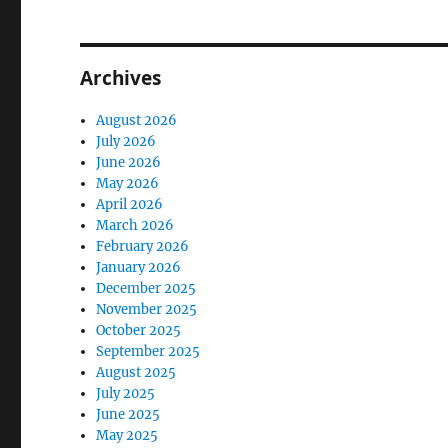
Archives
August 2026
July 2026
June 2026
May 2026
April 2026
March 2026
February 2026
January 2026
December 2025
November 2025
October 2025
September 2025
August 2025
July 2025
June 2025
May 2025