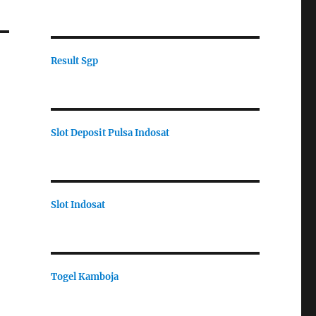
Result Sgp
Slot Deposit Pulsa Indosat
Slot Indosat
Togel Kamboja