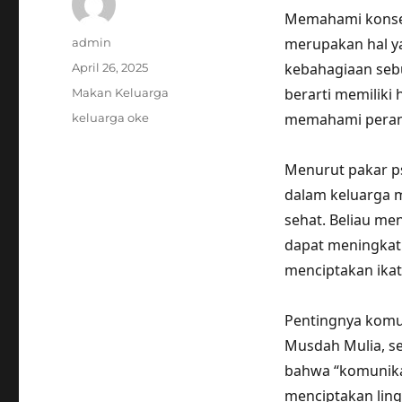
Memahami konsep
Author
merupakan hal y
admin
Posted
kebahagiaan seb
April 26, 2025
on
Categories
berarti memiliki
Makan Keluarga
Tags
memahami peran 
keluarga oke
Menurut pakar ps
dalam keluarga
sehat. Beliau me
dapat meningkatk
menciptakan ikat
Pentingnya komuni
Musdah Mulia, s
bahwa “komunikas
menciptakan lin