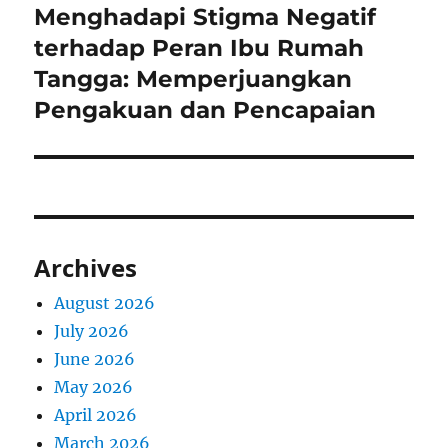
Menghadapi Stigma Negatif
Next
post:
terhadap Peran Ibu Rumah
Tangga: Memperjuangkan
Pengakuan dan Pencapaian
Archives
August 2026
July 2026
June 2026
May 2026
April 2026
March 2026