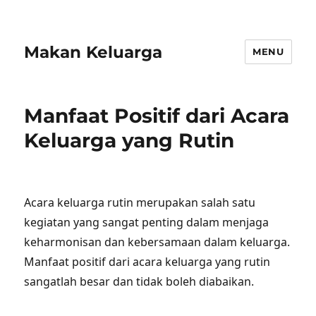
Makan Keluarga
MENU
Manfaat Positif dari Acara
Keluarga yang Rutin
Acara keluarga rutin merupakan salah satu
kegiatan yang sangat penting dalam menjaga
keharmonisan dan kebersamaan dalam keluarga.
Manfaat positif dari acara keluarga yang rutin
sangatlah besar dan tidak boleh diabaikan.