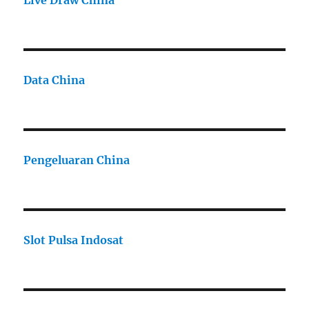
Live Draw China
Data China
Pengeluaran China
Slot Pulsa Indosat