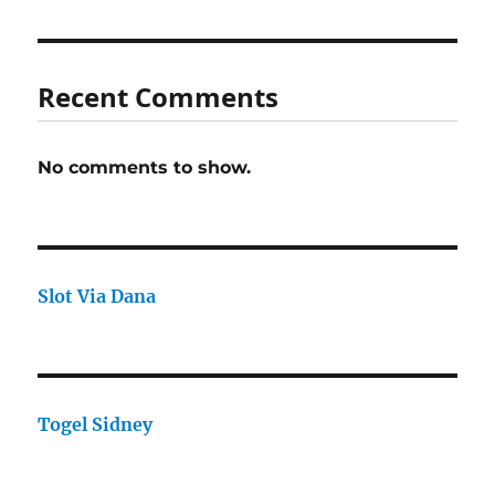
Recent Comments
No comments to show.
Slot Via Dana
Togel Sidney