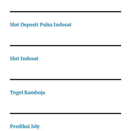
Slot Deposit Pulsa Indosat
Slot Indosat
Togel Kamboja
Prediksi Sdy