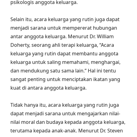
psikologis anggota keluarga.
Selain itu, acara keluarga yang rutin juga dapat
menjadi sarana untuk mempererat hubungan
antar anggota keluarga. Menurut Dr. William
Doherty, seorang ahli terapi keluarga, “Acara
keluarga yang rutin dapat membantu anggota
keluarga untuk saling memahami, menghargai,
dan mendukung satu sama lain.” Hal ini tentu
sangat penting untuk menciptakan ikatan yang
kuat di antara anggota keluarga.
Tidak hanya itu, acara keluarga yang rutin juga
dapat menjadi sarana untuk mengajarkan nilai-
nilai moral dan budaya kepada anggota keluarga,
terutama kepada anak-anak. Menurut Dr. Steven