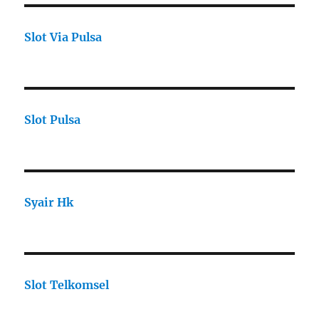
Slot Via Pulsa
Slot Pulsa
Syair Hk
Slot Telkomsel