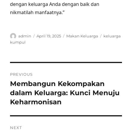
dengan keluarga Anda dengan baik dan
nikmatilah manfaatnya.”
Author
Posted
Categories
Tags
admin
April 19, 2025
Makan Keluarga
keluarga
on
kumpul
Post
PREVIOUS
navigation
Membangun Kekompakan
Previous
post:
dalam Keluarga: Kunci Menuju
Keharmonisan
NEXT