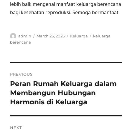
lebih baik mengenai manfaat keluarga berencana
bagi kesehatan reproduksi. Semoga bermanfaat!
Author
Posted
Categories
Tags
admin
March 26, 2026
Keluarga
keluarga
on
berencana
Post
PREVIOUS
navigation
Peran Rumah Keluarga dalam
Previous
post:
Membangun Hubungan
Harmonis di Keluarga
NEXT