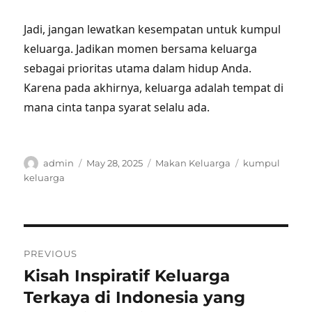
Jadi, jangan lewatkan kesempatan untuk kumpul
keluarga. Jadikan momen bersama keluarga
sebagai prioritas utama dalam hidup Anda.
Karena pada akhirnya, keluarga adalah tempat di
mana cinta tanpa syarat selalu ada.
Author
Posted
Categories
Tags
admin
May 28, 2025
Makan Keluarga
kumpul
on
keluarga
Post
PREVIOUS
navigation
Kisah Inspiratif Keluarga
Previous
post:
Terkaya di Indonesia yang