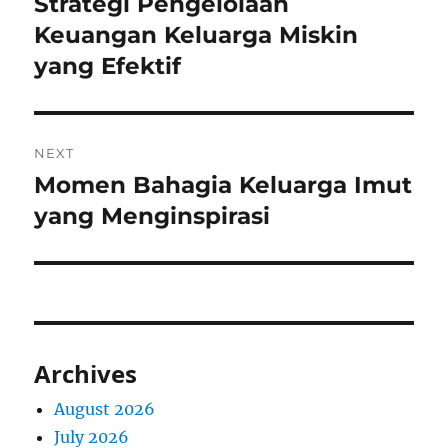
Strategi Pengelolaan
Previous
post:
Keuangan Keluarga Miskin
yang Efektif
NEXT
Momen Bahagia Keluarga Imut
Next
post:
yang Menginspirasi
Archives
August 2026
July 2026