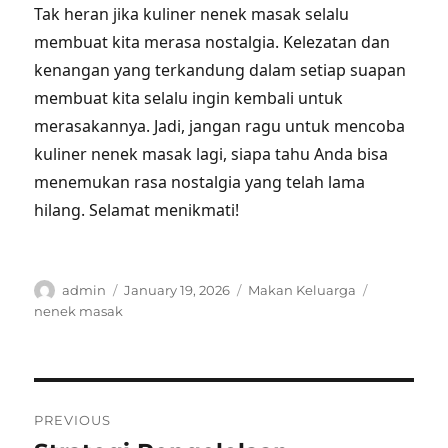
Tak heran jika kuliner nenek masak selalu
membuat kita merasa nostalgia. Kelezatan dan
kenangan yang terkandung dalam setiap suapan
membuat kita selalu ingin kembali untuk
merasakannya. Jadi, jangan ragu untuk mencoba
kuliner nenek masak lagi, siapa tahu Anda bisa
menemukan rasa nostalgia yang telah lama
hilang. Selamat menikmati!
Author
Posted
Categories
Tags
admin
January 19, 2026
Makan Keluarga
on
nenek masak
Post
PREVIOUS
navigation