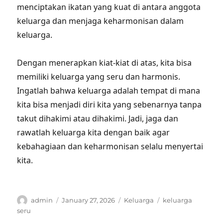
menciptakan ikatan yang kuat di antara anggota
keluarga dan menjaga keharmonisan dalam
keluarga.
Dengan menerapkan kiat-kiat di atas, kita bisa
memiliki keluarga yang seru dan harmonis.
Ingatlah bahwa keluarga adalah tempat di mana
kita bisa menjadi diri kita yang sebenarnya tanpa
takut dihakimi atau dihakimi. Jadi, jaga dan
rawatlah keluarga kita dengan baik agar
kebahagiaan dan keharmonisan selalu menyertai
kita.
Author
Posted
Categories
Tags
admin
January 27, 2026
Keluarga
keluarga
on
seru