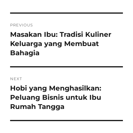
Post
PREVIOUS
navigation
Masakan Ibu: Tradisi Kuliner
Previous
post:
Keluarga yang Membuat
Bahagia
NEXT
Hobi yang Menghasilkan:
Next
post:
Peluang Bisnis untuk Ibu
Rumah Tangga