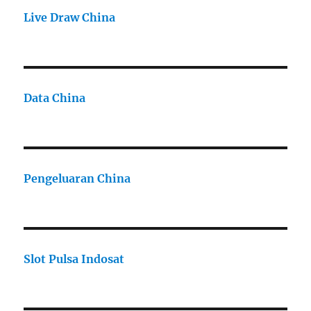
Live Draw China
Data China
Pengeluaran China
Slot Pulsa Indosat