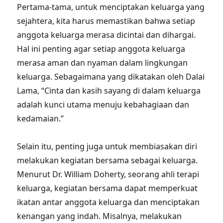
Pertama-tama, untuk menciptakan keluarga yang
sejahtera, kita harus memastikan bahwa setiap
anggota keluarga merasa dicintai dan dihargai.
Hal ini penting agar setiap anggota keluarga
merasa aman dan nyaman dalam lingkungan
keluarga. Sebagaimana yang dikatakan oleh Dalai
Lama, “Cinta dan kasih sayang di dalam keluarga
adalah kunci utama menuju kebahagiaan dan
kedamaian.”
Selain itu, penting juga untuk membiasakan diri
melakukan kegiatan bersama sebagai keluarga.
Menurut Dr. William Doherty, seorang ahli terapi
keluarga, kegiatan bersama dapat memperkuat
ikatan antar anggota keluarga dan menciptakan
kenangan yang indah. Misalnya, melakukan