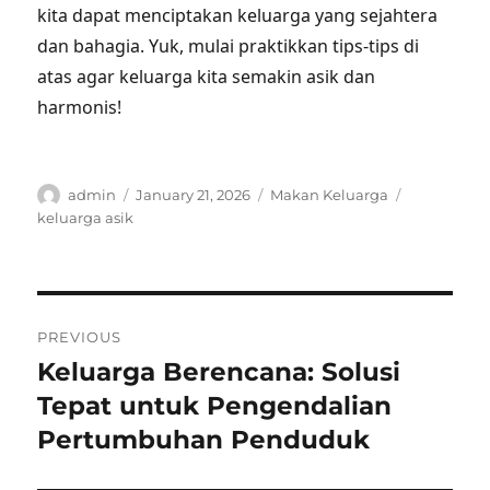
kita dapat menciptakan keluarga yang sejahtera
dan bahagia. Yuk, mulai praktikkan tips-tips di
atas agar keluarga kita semakin asik dan
harmonis!
Author
Posted
Categories
Tags
admin
January 21, 2026
Makan Keluarga
on
keluarga asik
Post
PREVIOUS
navigation
Keluarga Berencana: Solusi
Previous
post:
Tepat untuk Pengendalian
Pertumbuhan Penduduk