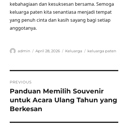
kebahagiaan dan kesuksesan bersama. Semoga
keluarga paten kita senantiasa menjadi tempat
yang penuh cinta dan kasih sayang bagi setiap
anggotanya.
Author
Posted
Categories
Tags
admin
April 28, 2026
Keluarga
keluarga paten
on
Post
PREVIOUS
navigation
Panduan Memilih Souvenir
Previous
post:
untuk Acara Ulang Tahun yang
Berkesan