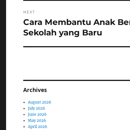
NEXT
Cara Membantu Anak Ber
Next
post:
Sekolah yang Baru
Archives
August 2026
July 2026
June 2026
May 2026
April 2026