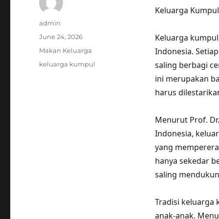
Keluarga Kumpul:
Author
admin
Posted
Keluarga kumpul
June 24, 2026
on
Categories
Indonesia. Setia
Makan Keluarga
Tags
saling berbagi c
keluarga kumpul
ini merupakan ba
harus dilestarika
Menurut Prof. Dr.
Indonesia, kelua
yang mempererat
hanya sekedar b
saling mendukung
Tradisi keluarga
anak-anak. Menur