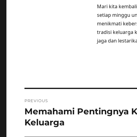
Mari kita kembal
setiap minggu un
menikmati keber
tradisi keluarga
jaga dan lestarik
Post
PREVIOUS
navigation
Memahami Pentingnya K
Previous
post:
Keluarga