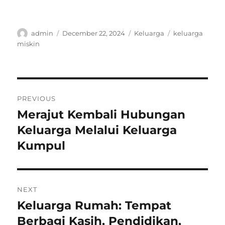
Author
Posted
Categories
Tags
admin
December 22, 2024
Keluarga
keluarga
on
miskin
Post
PREVIOUS
navigation
Merajut Kembali Hubungan
Previous
post:
Keluarga Melalui Keluarga
Kumpul
NEXT
Keluarga Rumah: Tempat
Next
post:
Berbagi Kasih, Pendidikan,