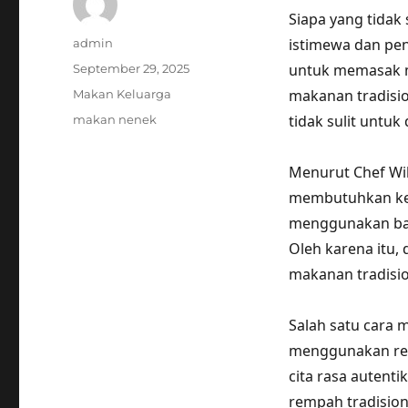
Siapa yang tidak
Author
istimewa dan pe
admin
Posted
untuk memasak m
September 29, 2025
on
Categories
makanan tradisio
Makan Keluarga
Tags
tidak sulit untuk
makan nenek
Menurut Chef Wi
membutuhkan kesa
menggunakan bah
Oleh karena itu
makanan tradision
Salah satu cara 
menggunakan rem
cita rasa auten
rempah tradision