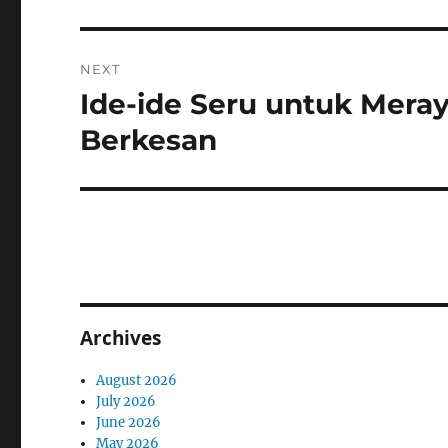
NEXT
Ide-ide Seru untuk Mera
Next
post:
Berkesan
Archives
August 2026
July 2026
June 2026
May 2026