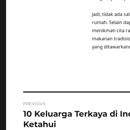
Jadi, tidak ada 
rumah. Selain da
menikmati cita ra
makanan tradisio
yang ditawarkan
Post
PREVIOUS
navigation
10 Keluarga Terkaya di I
Previous
post:
Ketahui