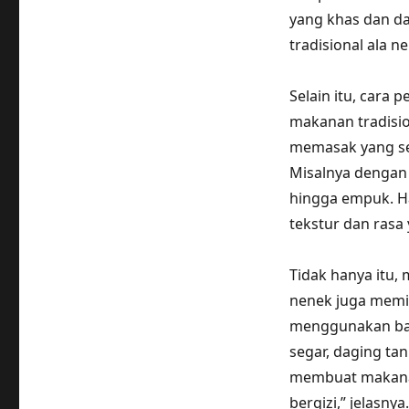
yang khas dan d
tradisional ala n
Selain itu, cara
makanan tradisio
memasak yang se
Misalnya denga
hingga empuk. Ha
tekstur dan rasa
Tidak hanya itu, 
nenek juga memili
menggunakan bah
segar, daging ta
membuat makanan 
bergizi,” jelasnya.