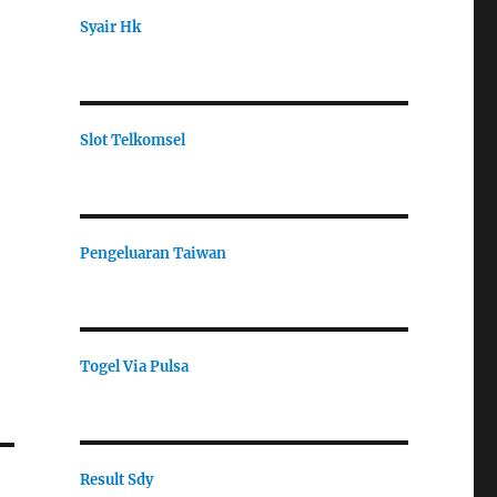
Syair Hk
Slot Telkomsel
Pengeluaran Taiwan
Togel Via Pulsa
Result Sdy