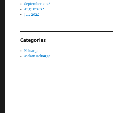
September 2024
August 2024
July 2024
Categories
Keluarga
Makan Keluarga