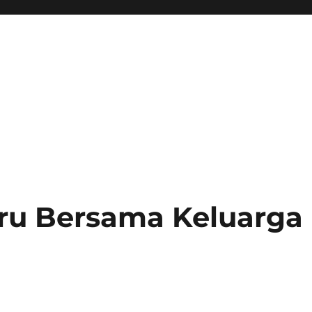
eru Bersama Keluarga