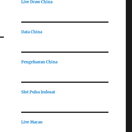
Live Draw China
Data China
Pengeluaran China
Slot Pulsa Indosat
Live Macau