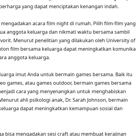
erharga yang dapat menciptakan kenangan indah.
 mengadakan acara film night di rumah. Pilih film-film yang
ua anggota keluarga dan nikmati waktu bersama sambil
orit. Menurut penelitian yang dilakukan oleh University of
onton film bersama keluarga dapat meningkatkan komunika
tara anggota keluarga.
luarga imut Anda untuk bermain games bersama. Baik itu
deo games, atau games outdoor, bermain games bersama
menjadi cara yang menyenangkan untuk menghabiskan
enurut ahli psikologi anak, Dr. Sarah Johnson, bermain
eluarga dapat meningkatkan kemampuan sosial dan
uga bisa mengadakan sesi craft atau membuat kerajinan