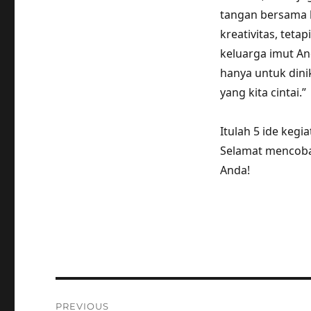
tangan bersama k
kreativitas, tet
keluarga imut An
hanya untuk dini
yang kita cintai.”
Itulah 5 ide keg
Selamat mencoba
Anda!
Post
PREVIOUS